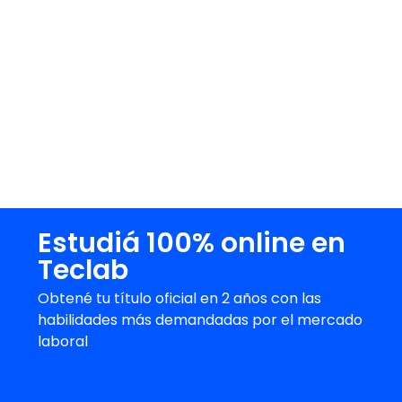
El futuro ciencia de datos exige prácticas
sólidas de documentación y gobernanza
para garantizar modelos sostenibles y
éticos. Nosotros, como comunidad,
podemos aprender procesos, colaborar en
equipos multidisciplinarios y aplicar
soluciones que mejoren resultados. Adoptar
esta mentalidad transforma carreras y
organizaciones.
Estudiá 100% online en
Teclab
Obtené tu título oficial en 2 años con las
habilidades más demandadas por el mercado
laboral