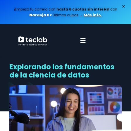
×
¡Empezá tu carrera con
hasta 6 cuotas sin interés!
con
Naranja X ♥️
Últimos cupos
→
Más info.
Explorando los fundamentos
de la ciencia de datos