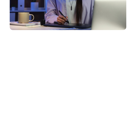
Nosotros entendemos la ciencia de datos
como un conjunto amplio de prácticas que
van desde la recopilación y el
almacenamiento hasta el modelado y la
entrega de resultados accionables. Este
campo integra ingeniería, estadísticas y
comunicación para transformar datos en
decisiones.
La analítica de datos es una parte central,
enfocada en informes y métricas. La
ingeniería de datos mantiene
canalizaciones y plataformas como