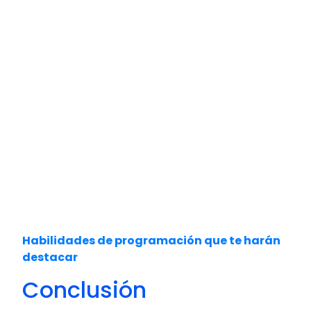
Durante años se habló de la tecnología
como una cuestión de herramientas y
lenguajes de programación. Hoy las
empresas valoran algo diferente.
Buscan personas capaces de
resolver
problemas, trabajar en equipo, comprender
necesidades de negocio y adaptarse a
cambios constantes.
La programación sigue siendo una de las
mejores formas de desarrollar este tipo de
habilidades porque combina lógica,
creatividad y resolución de desafíos reales.
Habilidades de programación que te harán
destacar
Conclusión