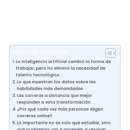
En este contexto, las
carreras a distancia
vinculadas con tecnología siguen ganando
protagonismo entre quienes buscan
desarrollarse en sectores con alta demanda
laboral y perspectivas de crecimiento a
largo plazo.
Indice de contenido
La inteligencia artificial cambió la forma de
trabajar, pero no eliminó la necesidad de
talento tecnológico
Lo que muestran los datos sobre las
habilidades más demandadas
Las carreras a distancia que mejor
responden a esta transformación
¿Por qué cada vez más personas eligen
carreras online?
Lo importante no es solo qué estudiar, sino
qué problemas vas a aprender a resolver