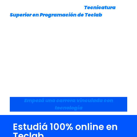
Por eso, propuestas como la
Tecnicatura
Superior en Programación de Teclab
permiten desarrollar habilidades técnicas y
prácticas alineadas con las necesidades
actuales de la industria, combinando
formación online, flexibilidad y contenidos
orientados a situaciones reales del mercado
laboral. Porque en un mundo donde la
tecnología evoluciona todos los días,
aprender a programar sigue siendo una de
las formas más sólidas de prepararse para
lo que viene.
Empezá una carrera vinculada con
tecnología
Estudiá 100% online en
Teclab