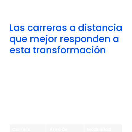
que sigan siendo relevantes a medida que
evoluciona la tecnología.
Las carreras a distancia
que mejor responden a
esta transformación
Una de las ventajas de la educación online
es que permite actualizar conocimientos
con rapidez y acceder a áreas que
evolucionan constantemente.
Actualmente, algunas de las carreras con
mejores perspectivas laborales están
directamente relacionadas con el
crecimiento tecnológico.
Carrera
Área de
Modalidad