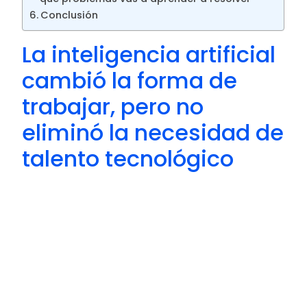
Conclusión
La inteligencia artificial
cambió la forma de
trabajar, pero no
eliminó la necesidad de
talento tecnológico
La llegada de herramientas capaces de
generar texto, imágenes o incluso código
hizo que muchas personas imaginaran un
futuro con menos programadores y más
automatización. Sin embargo, la realidad
está siendo bastante diferente.
La inteligencia artificial puede acelerar