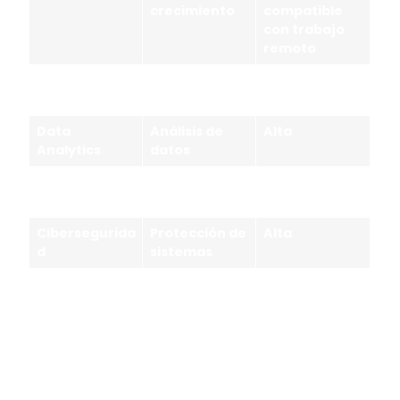
crecimiento
compatible
con trabajo
remoto
Programación
Desarrollo de
Alta
software
Data
Análisis de
Alta
Analytics
datos
Cloud
Infraestructu
Alta
Computing
ra digital
Cibersegurida
Protección de
Alta
d
sistemas
Marketing
Negocios
Alta
Digital
digitales
Estas disciplinas tienen algo en común: las
empresas continúan incorporándolas para