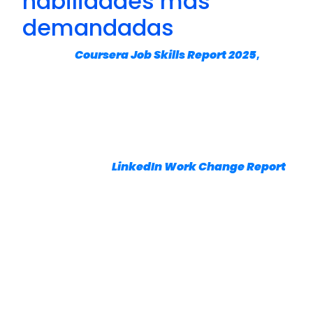
habilidades más
demandadas
Según el
Coursera Job Skills Report 2025
,
las
habilidades tecnológicas vinculadas con
programación, inteligencia artificial,
análisis de datos y cloud computing
continúan entre las más buscadas por las
empresas a nivel global.
Por su parte, el
LinkedIn Work Change Report
destaca que la velocidad con la que
cambian las habilidades requeridas en
muchos puestos está aumentando,
impulsando la necesidad de actualización
permanente y formación continua.
Esto significa que el desafío ya no pasa
solamente por conseguir un título. Lo
importante es desarrollar competencias