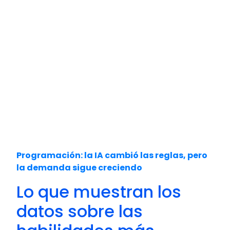
ciertas tareas, pero todavía
necesita
personas capaces de comprender
problemas, diseñar soluciones, supervisar
resultados y tomar decisiones técnicas.
En
otras palabras, la tecnología sigue
necesitando talento humano para
funcionar correctamente.
Por eso, las organizaciones continúan
buscando perfiles capaces de trabajar con
programación, automatización, análisis de
datos y desarrollo de software.
Programación: la IA cambió las reglas, pero
la demanda sigue creciendo
Lo que muestran los
datos sobre las