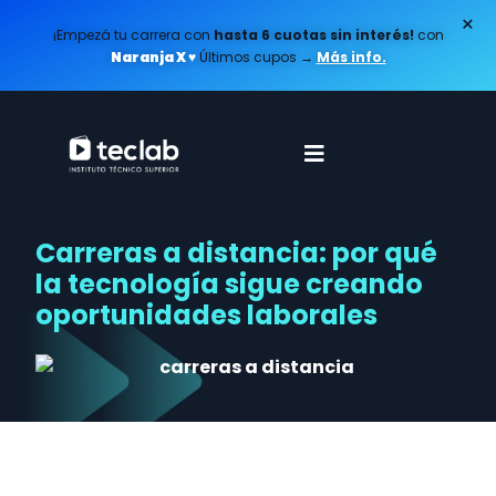
×
¡Empezá tu carrera con
hasta 6 cuotas sin interés!
con
Naranja X ♥️
Últimos cupos
→
Más info.
Carreras a distancia: por qué
la tecnología sigue creando
oportunidades laborales
Cada vez que aparece una nueva
herramienta de inteligencia artificial
surge la misma pregunta: si la tecnología