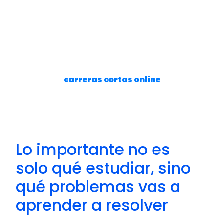
actualización permanente se volvió una
necesidad. Poder acceder a contenidos
actualizados y herramientas utilizadas por
la industria representa una ventaja
significativa para quienes buscan
mantenerse competitivos.
Por eso, las
carreras cortas online
también
están creciendo entre personas que buscan
una reconversión profesional o quieren
ingresar rápidamente a sectores con
demanda laboral.
Lo importante no es
solo qué estudiar, sino
qué problemas vas a
aprender a resolver