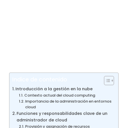
aplican políticas y aseguran que los
servicios
funcionen de manera eficiente.
La migración masiva de compañías hacia
soluciones tecnológicas modernas crea una
demanda constante de expertos
capacitados. Para quienes buscan un
camino con proyección, esta área
representa una puerta de entrada a un
campo dinámico y bien remunerado.
Indice de contenido
Introducción a la gestión en la nube
Contexto actual del cloud computing
Importancia de la administración en entornos
cloud
Funciones y responsabilidades clave de un
administrador de cloud
Provisión y asignación de recursos