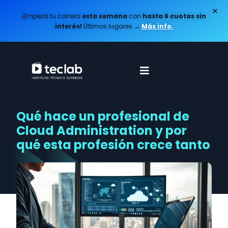
×
¡Empezá tu carrera
esta semana
con
hasta 6 cuotas sin
interés!
Últimos lugares
→
Más info.
Qué hace un profesional de
Cloud Administration y por
qué esta profesión crece tanto