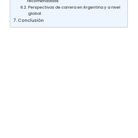
recomendadas
Perspectivas de carrera en Argentina y a nivel
global
Conclusión
Introducción a la
gestión en la nube
Las organizaciones contemporáneas
enfrentan un panorama donde la agilidad
tecnológica determina su supervivencia en
el mercado. La adopción de soluciones en la
nube se ha convertido en una necesidad
estratégica para mantener la
competitividad.
Contexto actual del cloud
computing