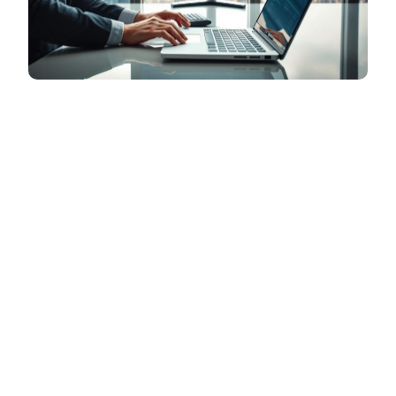
El mundo digital avanza a un ritmo
acelerado, y con él, surgen nuevas
oportunidades profesionales. Una de las
carreras que más destaca en Argentina y a
nivel global es la de Cloud Administration.
Estos profesionales son los arquitectos
detrás de la transformación digital que
impulsa a las empresas modernas.
Su
rol
va mucho más allá del mantenimiento
técnico. Se encargan de diseñar,
implementar y optimizar la infraestructura
que permite a las organizaciones operar con
agilidad y seguridad. Gestionan recursos,