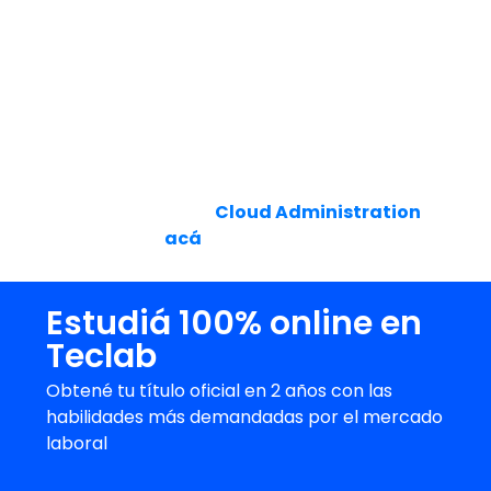
traducen objetivos de
negocio
en
arquitecturas funcionales. Su
rol
combina
seguridad, escalabilidad y optimización de
costos, generando ventajas competitivas
decisivas para las organizaciones.
Si querés saber más sobre el tema, te
invitamos a descubrir los contenidos de
nuestra carrera de
Cloud Administration
haciendo clic
acá
.
Estudiá 100% online en
Teclab
Obtené tu título oficial en 2 años con las
habilidades más demandadas por el mercado
laboral