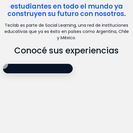
estudiantes en todo el mundo ya
construyen su futuro con nosotros.
Teclab es parte de Social Learning, una red de instituciones
educativas que ya es éxito en países como Argentina, Chile
y México.
Conocé sus experiencias
Opinión de alumno de Marketing Digital: Car
Testimonio de est
Experiencia de alu
Opinión de alumno 
Carina Cerrichio comparte su experiencia e
Maximiliano Marig
Atilio Cabrera exp
Myrna Vidale compa