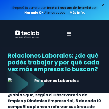
×
¡Empezá tu carrera con
hasta 6 cuotas sin interés!
con
Naranja X ♥️
Últimos cupos
→
Más info.
Relaciones Laborales: ¿de qué
podés trabajar y por qué cada
vez más empresas lo buscan?
¿Sabías que, según el Observatorio de
Empleo y Dinámica Empresarial, 8 de cada 10
compañías planean reforzar sus áreas de