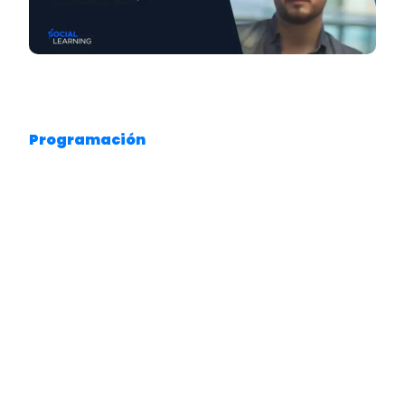
Martín García
tiene
30 años
y es un
orgulloso egresado de la carrera de
Programación
en Teclab
. A los
26 años
,
mientras trabajaba en un almacén, decidió
dar un giro a su vida.
“Mi carrera de
programación empezó cuando trabajaba
en un almacén y decidí estudiar”
, cuenta
Martín. Hoy, con esfuerzo y dedicación,
logró su primer trabajo en el mundo
tecnológico como
desarrollador
.
Martín siempre supo que quería más, y con
la flexibilidad que ofrece Teclab, pudo
estudiar
«donde y cuando quiera»
. Para él,
la posibilidad de combinar el trabajo y los