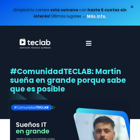
×
¡Empezá tu carrera
esta semana
con
hasta 6 cuotas sin
interés!
Últimos lugares
→
Más info.
#ComunidadTECLAB: Martín
sueña en grande porque sabe
que es posible