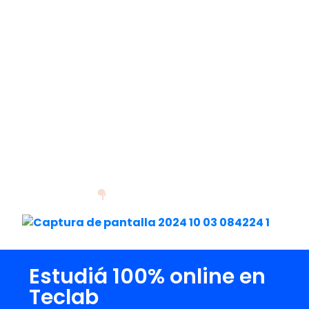
una empresa»
.
Martín es el ejemplo de que, con dedicación
y las herramientas adecuadas, es posible
transformar una pasión en una carrera
exitosa. Si él pudo hacerlo,
vos también
podés
.
¿Te gustaría conocer más historias
inspiradoras como la de Martín? Visitá
nuestro Instagram y descubrí cómo
nuestros estudiantes están cumpliendo
sus sueños.
Estudiá 100% online en
Teclab