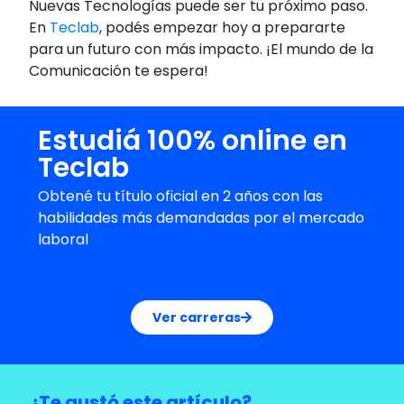
Nuevas Tecnologías puede ser tu próximo paso.
En
Teclab
, podés empezar hoy a prepararte
para un futuro con más impacto. ¡El mundo de la
Comunicación te espera!
Estudiá 100% online en
Teclab
Obtené tu título oficial en 2 años con las
habilidades más demandadas por el mercado
laboral
Ver carreras
¿Te gustó este artículo?