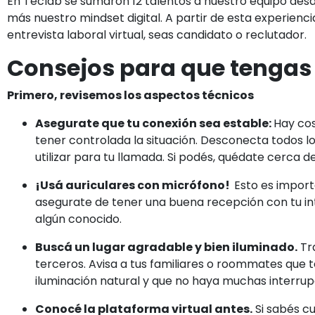
En
Teclab
se sumaron 12 talentos a nuestro equipo desd
más nuestro mindset digital. A partir de esta experienc
entrevista laboral virtual, seas candidato o reclutador.
Consejos para que tengas t
Primero, revisemos los aspectos técnicos
Asegurate que tu conexión sea estable:
Hay cos
tener controlada la situación. Desconecta todos lo
utilizar para tu llamada. Si podés, quédate cerca 
¡Usá auriculares con micrófono!
Esto es import
asegurate de tener una buena recepción con tu in
algún conocido.
Buscá un lugar agradable y bien iluminado.
Tr
terceros. Avisa a tus familiares o roommates que
iluminación natural y que no haya muchas interrupc
Conocé la plataforma virtual antes.
Si sabés c