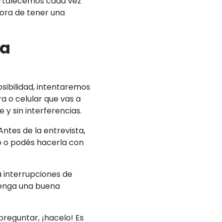
fortalecemos cada vez
hora de tener una
sa
sibilidad, intentaremos
a o celular que vas a
 y sin interferencias.
ntes de la entrevista,
o o podés hacerla con
á interrupciones de
tenga una buena
preguntar, ¡hacelo! Es