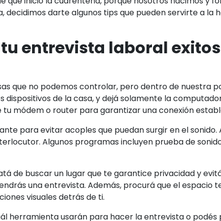
e que inició la cuarentena, porque nosotros nacimos y 
ia, decidimos darte algunos tips que pueden servirte a la 
u entrevista laboral exito
as que no podemos controlar, pero dentro de nuestra po
s dispositivos de la casa, y dejá solamente la computador
de tu módem o router para garantizar una conexión estable
ante para evitar acoples que puedan surgir en el sonido. A
terlocutor. Algunos programas incluyen prueba de sonid
atá de buscar un lugar que te garantice privacidad y evit
 tendrás una entrevista. Además, procurá que el espacio 
iones visuales detrás de ti.
uál herramienta usarán para hacer la entrevista o podés 