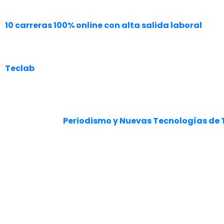
para equipos con presupuestos limitados.
10 carreras 100% online con alta salida laboral
¿Cómo puede formarte Tec
Teclab
diseñó su carrera de Periodismo pensando
técnicas tradicionales con las herramientas tec
Contenidos de la carrera
La carrera de
Periodismo y Nuevas Tecnologías de 
herramientas digitales.
Combina técnicas tradici
Los estudiantes desarrollan
competencias para ana
contenidos digitales
. El plan de estudios abarca 
redes sociales.
Proyectos y prácticas reales
Teclab prioriza el
aprendizaje experiencial
. Esto 