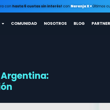
era con
hasta 6 cuotas sin interés!
con
Naranja X ♥️
Últimos 
COMUNIDAD
NOSOTROS
BLOG
PARTNER
 Argentina:
ión