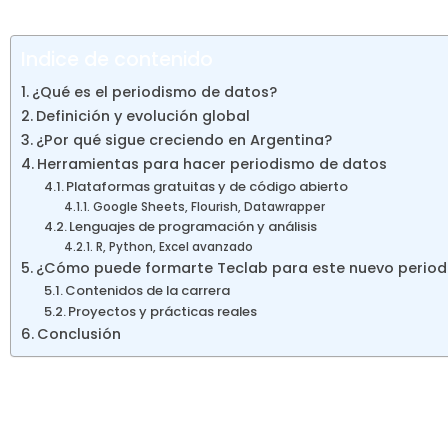
construir historias con mayor profundidad y conte
Indice de contenido
¿Qué es el periodismo de datos?
Definición y evolución global
¿Por qué sigue creciendo en Argentina?
Herramientas para hacer periodismo de datos
Plataformas gratuitas y de código abierto
Google Sheets, Flourish, Datawrapper
Lenguajes de programación y análisis
R, Python, Excel avanzado
¿Cómo puede formarte Teclab para este nuevo perio
Contenidos de la carrera
Proyectos y prácticas reales
Conclusión
¿Qué es el periodismo de d
El periodismo de datos es una especialidad que uti