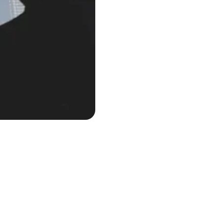
esionales incorporan
o en la forma de
datos abre una nueva
s allá de la noticia y