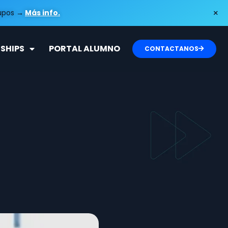
×
cupos
→
Más info.
SHIPS
PORTAL ALUMNO
CONTACTANOS