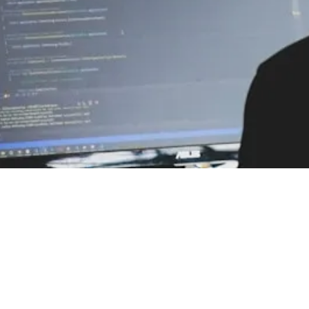
a a día en el periodismo argentino. Cada vez más prof
os y producir contenido, marcando un cambio profund
rmas tradicionales ya no alcanzan, el periodismo de 
re investigación, tecnología y análisis permite ir má