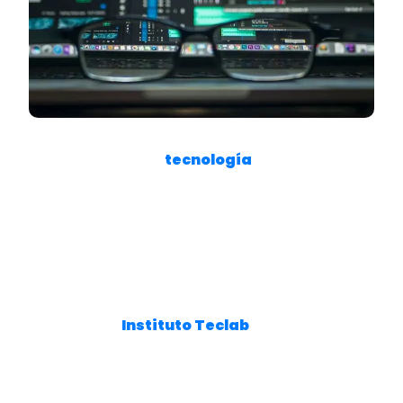
En el mundo de la
tecnología
, las bases de
datos desempeñan un papel fundamental
en el almacenamiento y la gestión de
información. Pero…
¿Qué es una base de
datos?, ¿Cuántos tipos de bases de datos
existen y para qué se utilizan?
Si alguna vez te hiciste esas preguntas, este
artículo del
Instituto Teclab
es ideal para
vos: en las próximas líneas, repasaremos su
significado y puntualizaremos en las
características y usos específicos de cada