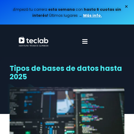
×
¡Empezá tu carrera
esta semana
con
hasta 6 cuotas sin
interés!
Últimos lugares
→
Más info.
Tipos de bases de datos hasta
2025