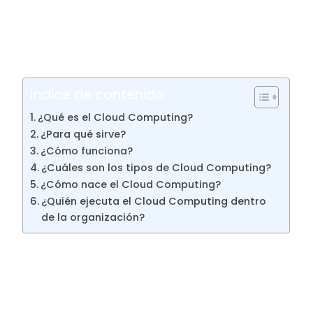
maneja y la necesidad de digitalización de
las empresas, es usado como la forma
principal
de
almacenamiento de la
información
.
Indice de contenido
¿Qué es el Cloud Computing?
¿Para qué sirve?
¿Cómo funciona?
¿Cuáles son los tipos de Cloud Computing?
¿Cómo nace el Cloud Computing?
¿Quién ejecuta el Cloud Computing dentro
de la organización?
¿Qué es el Cloud
Computing?
Podemos definir al Cloud Computing como