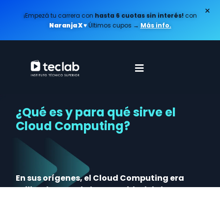
×
¡Empezá tu carrera con
hasta 6 cuotas sin interés!
con
Naranja X ♥️
Últimos cupos
→
Más info.
¿Qué es y para qué sirve el
Cloud Computing?
En sus orígenes, el Cloud Computing era
utilizado cuando la capacidad de los
dispositivos estaba saturada. Hoy, debido
al gran volumen de información que se