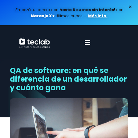
×
¡Empezá tu carrera con
hasta 6 cuotas sin interés!
con
Naranja X ♥️
Últimos cupos
→
Más info.
QA de software: en qué se
diferencia de un desarrollador
y cuánto gana