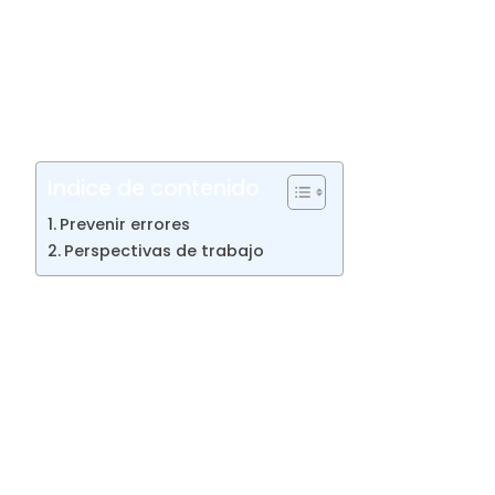
pautado en toda clase de situaciones y que
estarán libres de errores y fallas. Al fin de
cuentas los expertos en QA son la última
línea de defensa antes de que se lance el
software.
Indice de contenido
Prevenir errores
Perspectivas de trabajo
Prevenir errores
Un especialista en quality assurance debe
identificar la corrección, integridad y
calidad del software desarrollado. También
puede ofrecer recomendaciones para
mejorar la aplicación. Su función es prevenir
errores y garantizar la calidad del producto