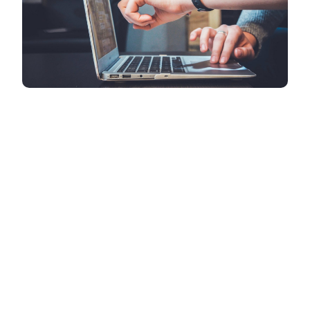
Los desarrolladores web tienen un rol
aparentemente más creativo, pero los
expertos en QA también deben ser
innovadores para detectar fallas y prevenir
errores.
Distintos estudios revelan que la experiencia
integral que ofrece una empresa de cara al
consumidor es un aspecto clave para sumar
y retener a los clientes. Por ejemplo, un
reporte asegura que el 52% de los
consumidores cambiará a un competidor si