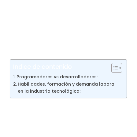
obra.
En ciudades como Buenos Aires, Córdoba y
Rosario, la expansión del sector y el
crecimiento de startups crean demanda por
talento IT. Reportes públicos muestran
salarios competitivos y movilidad laboral
para quienes eligen bien su camino.
Indice de contenido
Programadores vs desarrolladores:
Habilidades, formación y demanda laboral
en la industria tecnológica:
Programadores vs
desarrolladores:
Distinguimos con claridad las diferencias