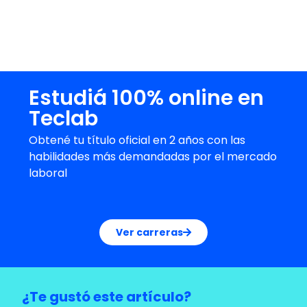
Ofrecemos recursos formativos, guías y
apoyo comunitario para acompañar ese
siguiente paso.
Estudiá 100% online en
Teclab
Obtené tu título oficial en 2 años con las
habilidades más demandadas por el mercado
laboral
Ver carreras
¿Te gustó este artículo?