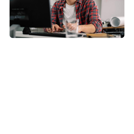
¿Somos programadores o desarrolladores —
o ambos— cuando buscamos crecer en la
industria tecnológica de Argentina?
La distinción importa si pensamos en
formación y trayectoria profesional:
Un
programador
suele centrarse en la
implementación puntual, como el artesano
que talla piezas.
Un
desarrollador
, en cambio, diseña
soluciones integrales y coordina equipos,
similar al arquitecto que supervisa una