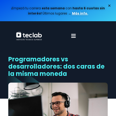
×
¡Empezá tu carrera
esta semana
con
hasta 6 cuotas sin
interés!
Últimos lugares
→
Más info.
Programadores vs
desarrolladores: dos caras de
la misma moneda