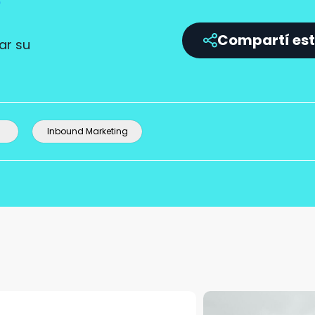
?
Compartí est
ar su
Inbound Marketing