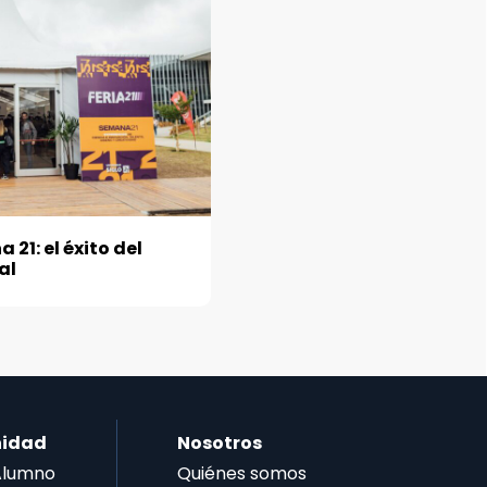
21: el éxito del
al
idad
Nosotros
Alumno
Quiénes somos