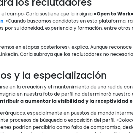
ara los reclutadores
 el campo, Carla sostiene que la insignia
«Open to Work» 
In
. «Cuando buscamos candidatos en esta plataforma, r
les por su idoneidad, experiencia y formación, entre otro
riremos en etapas posteriores», explica. Aunque reconoc
n LinkedIn, Carla subraya que los reclutadores no necesa
tos y la especialización
e en la creación y el mantenimiento de una red de cont
nsignia en nuestra foto de perfil no determinará nuestro 
ntribuir a aumentar la visibilidad y la receptividad 
 jerárquicos, especialmente en puestos de mando intermed
nte procesos de búsqueda o exposición del perfil. «Coloca
ienes podrían percibirlo como falta de compromiso, desl