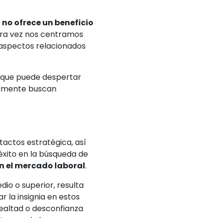
no ofrece un beneficio
ara vez nos centramos
s aspectos relacionados
e que puede despertar
riamente buscan
actos estratégica, así
éxito en la búsqueda de
en el mercado laboral
.
io o superior, resulta
r la insignia en estos
ealtad o desconfianza