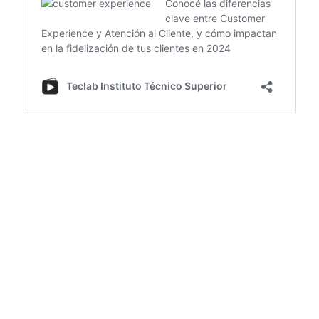
¿Cuál es el objetivo del
Customer Experience?
Cualquier persona en un cargo orientado a
mejorar la experiencia del usuario, o Customer
Experience, busca
atraer a potenciales
clientes por un trato diferencial, fidelizar a
los clientes actuales y satisfacer sus
necesidades
o dudas para que la evaluación
sobre la atención sea sobresaliente.