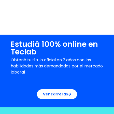
calidad y renombre, debido a que se diseñan
junto a
referentes del mercado como
Google, Facebook
y otras organizaciones de
renombre. Además, cuenta con un staff de
profesionales altamente capacitados.
Estudiá 100% online en
Teclab
Obtené tu título oficial en 2 años con las
habilidades más demandadas por el mercado
laboral
Ver carreras