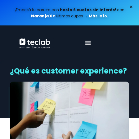
×
¡Empezá tu carrera con
hasta 6 cuotas sin interés!
con
Naranja X ♥️
Últimos cupos
→
Más info.
¿Qué es customer experience?