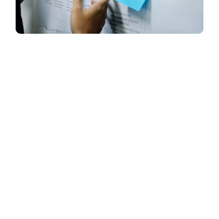
En los últimos años el marketing ha
experimentado un cambio en el mindset, donde
la experiencia en los diferentes puntos de
contacto de la marca con sus clientes se ha
convertido en un elemento indispensable.
Ante
la búsqueda de
mejorar las experiencias
que
las personas tienen con las empresas que
proveen servicios y productos, para lograr su
fidelización, nace una nueva disciplina que luego
se convirtió en área:
El Customer Experience.
En español, experiencia del consumidor o
cliente.
Dado que se ha convertido en una prioridad
para muchas compañías, lo que llevó a que se