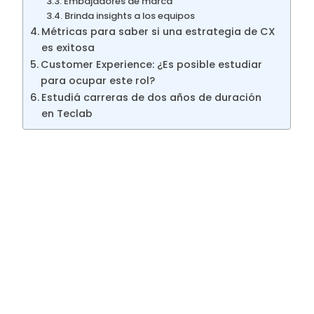
Embajadores de marca
Brinda insights a los equipos
Métricas para saber si una estrategia de CX
es exitosa
Customer Experience: ¿Es posible estudiar
para ocupar este rol?
Estudiá carreras de dos años de duración
en Teclab
¿Qué es Customer
Experience?
Como hemos mencionado, Customer
Experience es la manera de
representar y
bajar a un proceso la forma en que los
usuarios interactúan con la marca y
viceversa
, de modo que sea posible
documentar la experiencia del usuario para
conseguir la mejor experiencia del mismo.