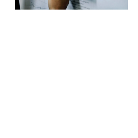
Métricas para saber si
una estrategia de CX es
exitosa
Las empresas han sufrido un cambio de
paradigma, donde los clientes se ubican en el
centro y todas las decisiones que se toman
giran en torno a ellos. De este modo, los equipos
de Customer Experience han cobrado un rol
central dentro de cualquier compañía.
Estas áreas son medidas, generalmente, con
diferentes KPIs o indicadores. Algunos de ellos
son:
% de rotación o pérdida de clientes. En