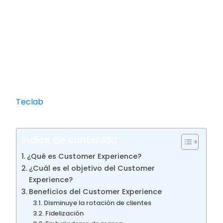
convierta en una de las posiciones y/o
búsquedas más demandadas, en este artículo
te vamos a contar en qué consiste este rol y por
qué deberías analizar especializarte en él.
¿Querés estudiar carreras de alta
demanda y especialización con salida
laboral de dos años de duración?
Conocé
Teclab
, uno de los institutos de formación
profesional más elegidos del país.
Indice de contenido
¿Qué es Customer Experience?
¿Cuál es el objetivo del Customer
Experience?
Beneficios del Customer Experience
Disminuye la rotación de clientes
Fidelización