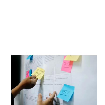
venta
y al equipo de producto para
mejorar lo
que se ofrece en base a estos comentarios
.
Por esta razón, el área de Customer Experience
debe mantener contacto con otras áreas para
intercambiar datos de importancia que puedan
ser utilizados por las empresas para
mejorar
procesos, diseñar o iterar producto o
vender más.