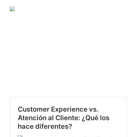
El objetivo de
esta disciplina
es
identificar todas las percepciones de los
usuarios
con una determinada empresa y sus
productos o servicios a lo largo de todo el
journey. Desde que se muestran interesados en
ellos, hasta que lo utilizan.
Dicho de otro modo, el Customer Experience se
basa en que el usuario o cliente finalice una
conversación o interacción con una compañía
de manera satisfactoria o grata.