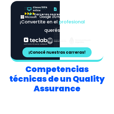
Clases 100%
Título oficial en 2 años
online
Carreras cocreadas con líderes
¡Convertite en el
profesional
que
querés ser!
¡Conocé nuestras carreras!
Competencias
técnicas de un Quality
Assurance
Las competencias de un Quality Assurance (QA)
son fundamentales para
garantizar la
calidad de los productos o servicios que