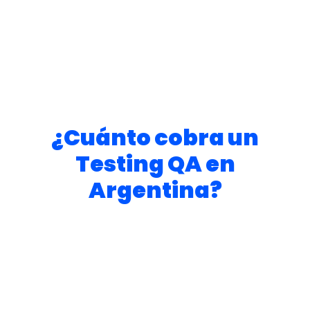
El objetivo final de los QA es
garantizar que el
producto o servicio que se entrega al
cliente sea de alta calidad, funcione
correctamente y cumpla con las
expectativas del cliente
. De esta manera, los
QA ayudan a proteger la reputación de la
empresa y la satisfacción del cliente.
¿Cuánto cobra un
Testing QA en
Argentina?
Claro el sueldo puedo variar despendiendo
de muchos factores, como experiencia,
antiguedad, tamaño de la empresa y otros
tantos criterios. Sin embargo,
el sueldo
promedio de un tester QA en Argentina
ronda en
$
2.400.000 a los
$
3.500.000