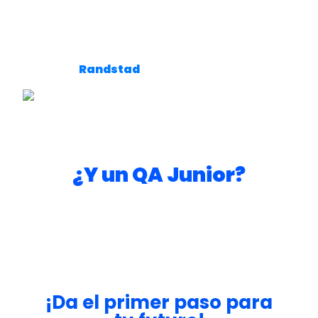
brutos mensuales
.
Aqui te dejamos una tabla actualizada
dependiendo el rubro, proporcionado por la
empresa
Randstad
Siempre es importante recordar que son
salarios brutos por mes.
¿Y un QA Junior?
El
sueldo de un QA Junior puede ir desde los
$1.000.000 hasta $1.300.000
teniendo en
cuenta las variantes que mencionamos
anteriormente.
¡Da el primer paso para