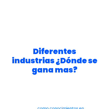
experiencia, habilidades y responsabilidades.
Según el sitio web de Glassdoor, una plataforma
que recopila información sobre salarios y
empleos en todo el mundo,
el salario
promedio de un Quality Assurance (QA) en
Latinoamérica es de alrededor de $1.000
dólares estadounidenses al mes
.
Diferentes
industrias ¿Dónde se
gana mas?
En cuanto a la industria, los QA que trabajan en
tecnología o software
tienden a ganar
salarios más altos
que los que trabajan en
otras industrias, como la manufactura o el
turismo. Además, los QA que tienen habilidades
especializadas,
como conocimientos en