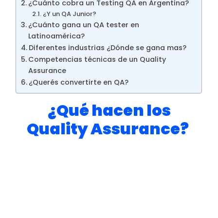
¿Cuánto cobra un Testing QA en Argentina?
¿Y un QA Junior?
¿Cuánto gana un QA tester en
Latinoamérica?
Diferentes industrias ¿Dónde se gana mas?
Competencias técnicas de un Quality
Assurance
¿Querés convertirte en QA?
¿Qué hacen los
Quality Assurance?
Los Quality Assurance
se aseguran de que los
productos o servicios cumplan con los
estándares de calidad necesarios antes de
ser entregados al cliente.
En términos simples, su trabajo consiste en
revisar minuciosamente un producto o