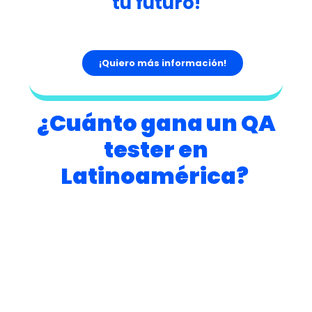
tu futuro!
Solicita información sobre nuestras carreras
online y da el primer paso hacia tu futuro hoy
mismo.
¡Quiero más información!
¿Cuánto gana un QA
tester en
Latinoamérica?
Los salarios que ganan los Quality Assurance
(QA) en Latinoamérica varían según el país y la
industria en la que trabajan.
En general,
los QA pueden ganar un salario
que oscila entre los 900 y los 2.200 dólares
estadounidenses al mes,
dependiendo de su