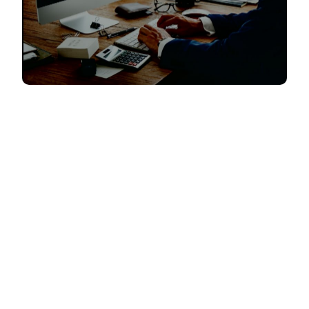
El trabajo de un Quality Assurance (QA) es
esencial para garantizar la calidad de los
productos o servicios que ofrecen las empresas.
En Latinoamérica
el mercado laboral para los
profesionales de QA es cada vez más
atractivo
, con empresas que buscan mejorar
la calidad de sus productos y servicios.
El mercado laboral para los profesionales de QA
a nivel mundial
está en constante
crecimiento debido a la demanda de
calidad en la industria
. Estos profesionales