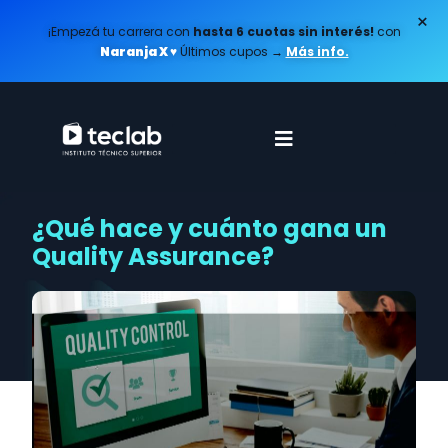
×
¡Empezá tu carrera con
hasta 6 cuotas sin interés!
con
Naranja X ♥️
Últimos cupos
→
Más info.
¿Qué hace y cuánto gana un
Quality Assurance?