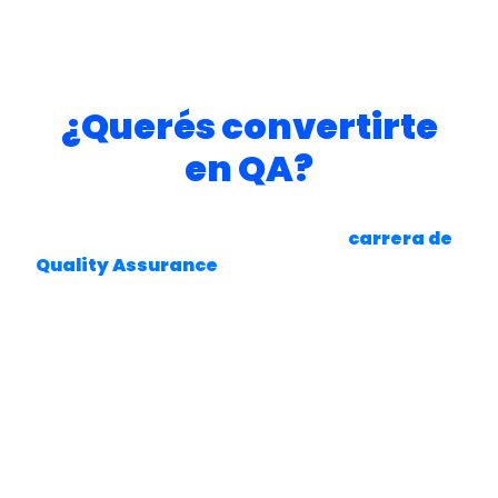
departamentos para asegurarse de que
los productos sean entregados a tiempo y
con la calidad requerida.
¿Querés convertirte
en QA?
¿Sabías que hoy es posible estudiar esta carrera
en tan solo 2 años y 100% online? La
carrera de
Quality Assurance
de Teclab te
permitirá
aprender habilidades clave en el
campo de QA, desde los fundamentos de la
planificación y ejecución de pruebas de calidad
hasta el análisis de resultados y la confección de
registros de hallazgos.
¡Comenzá hoy tu camino y potenciá tu
futuro profesional!