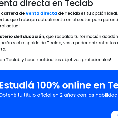
enta directa en Teclab
a
carrera de
Venta directa
de Teclab
es tu opción idea
pertos que trabajan actualmente en el sector para garan
al actual.
nisterio de Educación
, que respalda tu formación académ
mación y el respaldo de Teclab, vas a poder enfrentar los
ta.
n Teclab y hacé realidad tus objetivos profesionales!
Estudiá 100% online en T
Obtené tu título oficial en 2 años con las habil