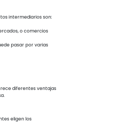
stos intermediarios son:
mercados, o comercios
puede pasar por varias
frece diferentes ventajas
a.
tes eligen los