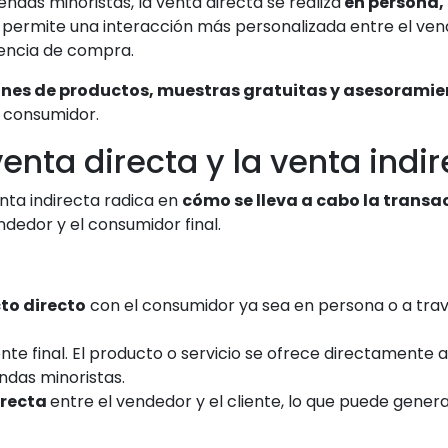
endas minoristas, la venta directa se realiza
en persona, 
o permite una interacción más personalizada entre el vende
iencia de compra.
nes de productos, muestras gratuitas y asesoramie
l consumidor.
venta directa y la venta indi
enta indirecta radica en
cómo se lleva a cabo la transac
ndedor y el consumidor final.
to directo
con el consumidor ya sea en persona o a tra
ente final. El producto o servicio se ofrece directamente 
endas minoristas.
irecta
entre el vendedor y el cliente, lo que puede gene