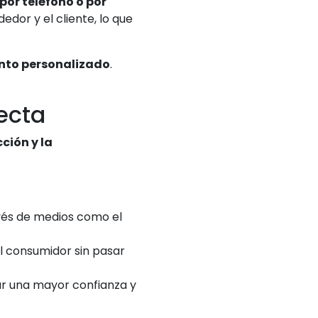
por teléfono o por
dor y el cliente, lo que
nto personalizado
.
recta
ción y la
vés de medios como el
al consumidor sin pasar
rar una mayor confianza y