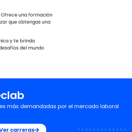
l. Ofrece una formación
tizar que obtengas una
ica y te brinda
 desafíos del mundo
eclab
idades más demandadas por el mercado laboral
Ver carreras