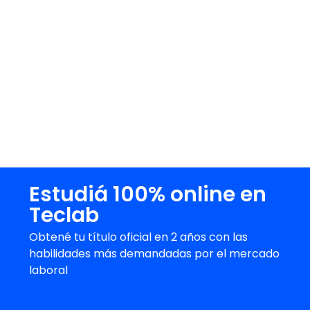
solo como un medio para adquirir
conocimientos, sino como una herramienta
poderosa para transformar vidas y
construir el futuro. Los desafíos son
grandes, pero con la mentalidad disruptiva
y las estrategias adecuadas, el sector
educativo tiene la oportunidad de liderar el
cambio y marcar una diferencia real en la
sociedad.
Estudiá 100% online en
Teclab
Obtené tu título oficial en 2 años con las
habilidades más demandadas por el mercado
laboral