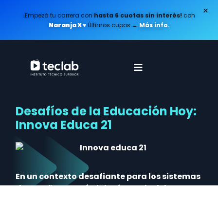
×
¡Empezá tu carrera con
hasta 6 cuotas sin interés!
con
Naranja X ♥️
Últimos cupos
→
Más info.
Desafíos de la Educación Hoy:
Innova Educa 21
En un contexto desafiante para los sistemas
de enseñanza, Córdoba fue sede del
séptimo
Congreso Innova Educa
, con las
principales tendencias globales del rubro.