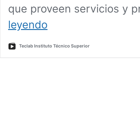
que proveen servicios y p
¿Qué
leyendo
es
customer
experience?
Teclab Instituto Técnico Superior