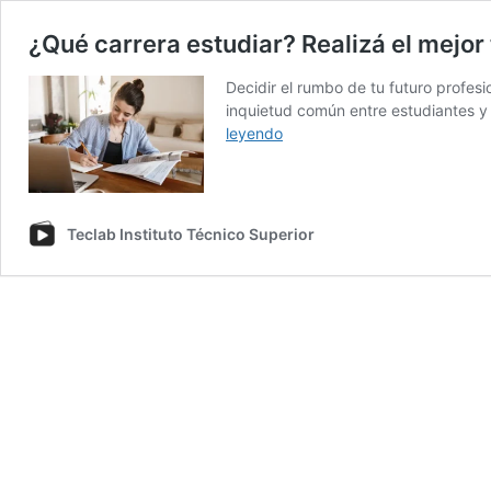
¿Qué carrera estudiar? Realizá el mejor
Decidir el rumbo de tu futuro profes
inquietud común entre estudiantes y
¿Qué
leyendo
carrera
estudiar?
Realizá
el
Teclab Instituto Técnico Superior
mejor
test
vocacional
online
en
2026